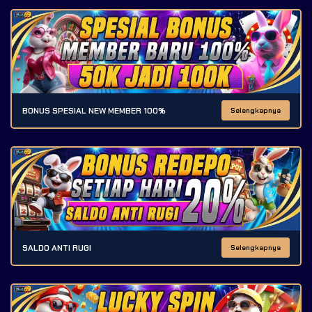
BONUS SPESIAL NEW MEMBER 100%
Selengkapnya
SALDO ANTI RUGI
Selengkapnya