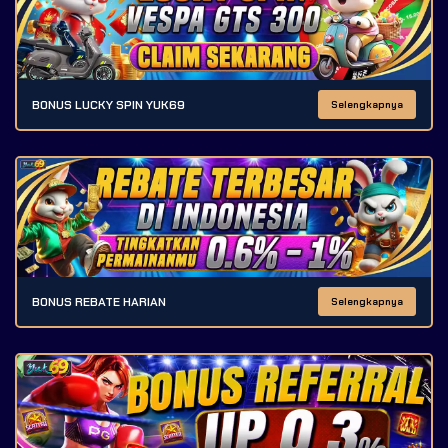
BONUS LUCKY SPIN YUK69
Selengkapnya
BONUS REBATE HARIAN
Selengkapnya