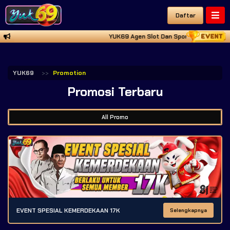
Daftar
YUK69 Agen Slot Dan Sportsbook Terbaik M
YUK69
Promotion
Promosi Terbaru
All Promo
EVENT SPESIAL KEMERDEKAAN 17K
Selengkapnya