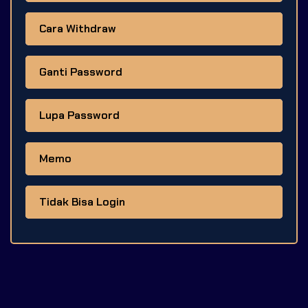
Cara Withdraw
Ganti Password
Lupa Password
Memo
Tidak Bisa Login